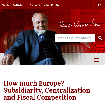
Direkt
Home
Kontakt
Impressum
Datenschutz
EN
zum
Inhalt
Search
Sea
Togg
navig
How much Europe?
Subsidiarity, Centralization
and Fiscal Competition