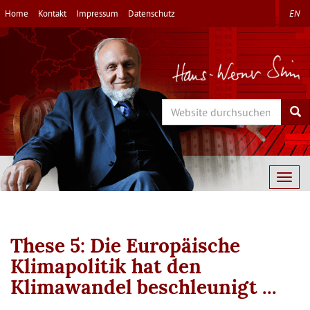
Direkt
Home
Kontakt
Impressum
Datenschutz
EN
zum
Inhalt
Search
Sea
Togg
navig
These 5: Die Europäische
Klimapolitik hat den
Klimawandel beschleunigt ...