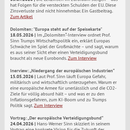
hat Folgen für die versteckten Schulden der EU. Diese
Zinsverluste sind nicht hinnehmbar. Ein Gastbeitrag.
Zum Artikel
Dolomiten: "Europa steht auf der Speisekarte"
18.05.2026
Im „Dolomiten“-Interview ordnet Prof.
Sinn Trumps Wirtschaftspolitik ein, erklärt Europas
Schwäche im Spiel der Großmächte – und sagt, warum
es aus seiner Sicht eher einen Verteidigungsbund
braucht als neue Eurobonds.
Zum Interview
Inerview: „Niedergang der europäischen Industrien“
15.05.2026
Laut Prof. Sinn läuft Europa Gefahr,
militärisch und wirtschaftlich unterzugehen. Warum er
eine europäische Armee für unerlässlich und die CO2-
Ziele für völlig absurd hält – und was er zu den
Inflationsgefahren, zum KI-Boom und zu Trumps
Politik sagt.
Zum Interview
Vortrag: „Der europäische Verteidigungsbund“
24.04.2026
Hans-Werner Sinn skizziert in seinem
Vortrag eine konkrete Vision für die Zukunft der