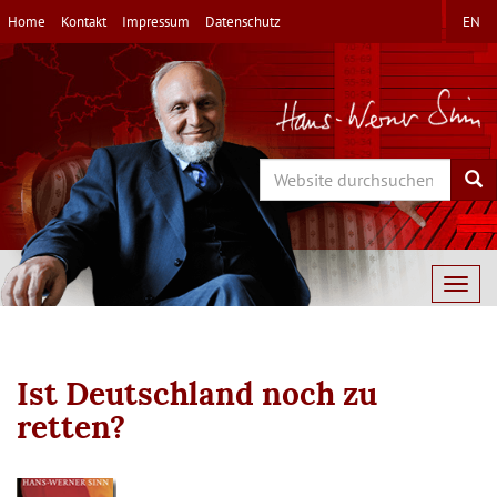
Direkt
Home
Kontakt
Impressum
Datenschutz
EN
zum
Inhalt
Search
Sea
Togg
navig
Ist Deutschland noch zu
retten?