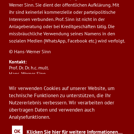
Werner Sinn. Sie dient der öffentlichen Aufklärung. Mit
ihr sind keinerlei kommerzielle oder parteipolitische
Interessen verbunden. Prof. Sinn ist nicht in der
Anlageberatung oder bei Kreditgeschäften tätig. Die
missbräuchliche Verwendung seines Namens in den
sozialen Medien (WhatsApp, Facebook etc.) wird verfolgt.
© Hans-Werner Sinn
Kontakt:
Prof. Dr. Dr. h.c. mult.
Hans-Werner Sinn,
Ludwig-Maximilians-Universität München
ifo Institut
Wir verwenden Cookies auf unserer Website, um
Poschingerstr. 5, 81679 München
technische Funktionen zu unterstützen, die Ihr
Telefon: +49(0)89/9224-1276
Nutzererlebnis verbessern. Wir verarbeiten oder
E-Mail:
sinn@ifo.de
übertragen Daten und verwenden auch
Analysefunktionen.
Anmelden
User
account
OK
Klicken Sie hier für weitere Informationen.
...
menu