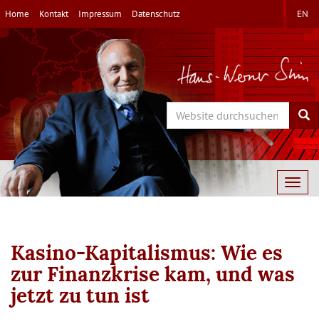
Direkt
Home
Kontakt
Impressum
Datenschutz
EN
zum
Inhalt
Search
Sea
Togg
navig
Kasino-Kapitalismus: Wie es
zur Finanzkrise kam, und was
jetzt zu tun ist