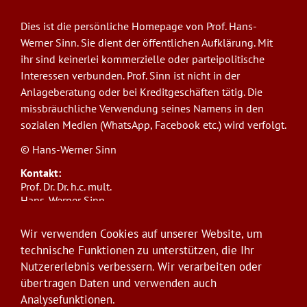
Dies ist die persönliche Homepage von Prof. Hans-
Werner Sinn. Sie dient der öffentlichen Aufklärung. Mit
ihr sind keinerlei kommerzielle oder parteipolitische
Interessen verbunden. Prof. Sinn ist nicht in der
Anlageberatung oder bei Kreditgeschäften tätig. Die
missbräuchliche Verwendung seines Namens in den
sozialen Medien (WhatsApp, Facebook etc.) wird verfolgt.
© Hans-Werner Sinn
Kontakt:
Prof. Dr. Dr. h.c. mult.
Hans-Werner Sinn,
Ludwig-Maximilians-Universität München
ifo Institut
Wir verwenden Cookies auf unserer Website, um
Poschingerstr. 5, 81679 München
technische Funktionen zu unterstützen, die Ihr
Telefon: +49(0)89/9224-1276
Nutzererlebnis verbessern. Wir verarbeiten oder
E-Mail:
sinn@ifo.de
übertragen Daten und verwenden auch
Analysefunktionen.
Anmelden