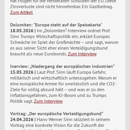
hat Folgen für die versteckten Schulden der EU. Diese
Zinsverluste sind nicht hinnehmbar. Ein Gastbeitrag.
Zum Artikel
Dolomiten: "Europa steht auf der Speisekarte"
18.05.2026
Im „Dolomiten“-Interview ordnet Prof.
Sinn Trumps Wirtschaftspolitik ein, erklärt Europas
Schwäche im Spiel der Großmächte – und sagt, warum
es aus seiner Sicht eher einen Verteidigungsbund
braucht als neue Eurobonds.
Zum Interview
Inerview: „Niedergang der europäischen Industrien“
15.05.2026
Laut Prof. Sinn läuft Europa Gefahr,
militärisch und wirtschaftlich unterzugehen. Warum er
eine europäische Armee für unerlässlich und die CO2-
Ziele für völlig absurd hält – und was er zu den
Inflationsgefahren, zum KI-Boom und zu Trumps
Politik sagt.
Zum Interview
Vortrag: „Der europäische Verteidigungsbund“
24.04.2026
Hans-Werner Sinn skizziert in seinem
Vortrag eine konkrete Vision für die Zukunft der