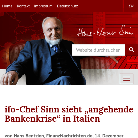
Direkt
Home
Kontakt
Impressum
Datenschutz
EN
zum
Inhalt
Search
Sea
Togg
navig
ifo-Chef Sinn sieht „angehende
Bankenkrise“ in Italien
von Hans Bentzien, FinanzNachrichten.de, 14. Dezember