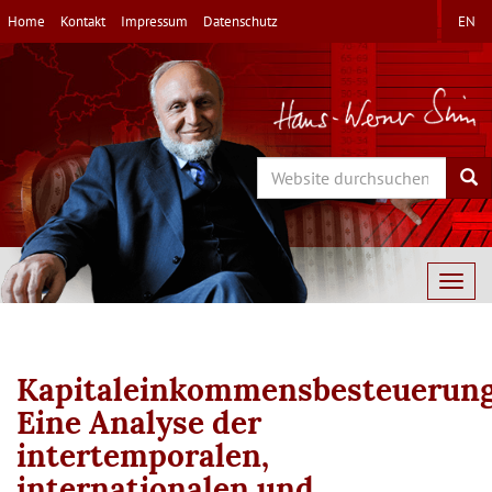
Direkt
Home
Kontakt
Impressum
Datenschutz
EN
zum
Inhalt
Search
Sea
Togg
navig
Kapitaleinkommensbesteuerung
Eine Analyse der
intertemporalen,
internationalen und