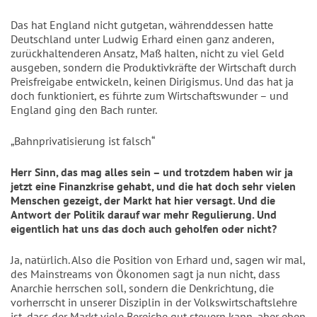
Das hat England nicht gutgetan, währenddessen hatte
Deutschland unter Ludwig Erhard einen ganz anderen,
zurückhaltenderen Ansatz, Maß halten, nicht zu viel Geld
ausgeben, sondern die Produktivkräfte der Wirtschaft durch
Preisfreigabe entwickeln, keinen Dirigismus. Und das hat ja
doch funktioniert, es führte zum Wirtschaftswunder – und
England ging den Bach runter.
„Bahnprivatisierung ist falsch“
Herr Sinn, das mag alles sein – und trotzdem haben wir ja
jetzt eine Finanzkrise gehabt, und die hat doch sehr vielen
Menschen gezeigt, der Markt hat hier versagt. Und die
Antwort der Politik darauf war mehr Regulierung. Und
eigentlich hat uns das doch auch geholfen oder nicht?
Ja, natürlich. Also die Position von Erhard und, sagen wir mal,
des Mainstreams von Ökonomen sagt ja nun nicht, dass
Anarchie herrschen soll, sondern die Denkrichtung, die
vorherrscht in unserer Disziplin in der Volkswirtschaftslehre
ist, dass der Markt viele Bereiche gut steuern kann, aber eben