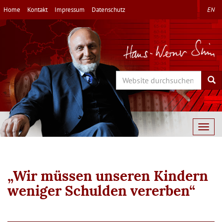
Direkt
Home
Kontakt
Impressum
Datenschutz
EN
zum
Inhalt
Search
Sea
Togg
navig
„Wir müssen unseren Kindern
weniger Schulden vererben“