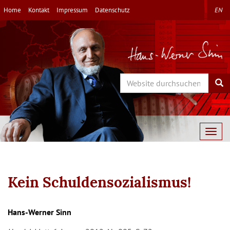
Direkt
Home
Kontakt
Impressum
Datenschutz
EN
zum
Inhalt
Search
Sea
Togg
navig
Kein Schuldensozialismus!
Hans-Werner Sinn