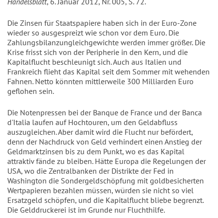
Handelsblatt
, 6. Januar 2012, Nr. 005, S. 72.
Die Zinsen für Staatspapiere haben sich in der Euro-Zone
wieder so ausgespreizt wie schon vor dem Euro. Die
Zahlungsbilanzungleichgewichte werden immer größer. Die
Krise frisst sich von der Peripherie in den Kern, und die
Kapitalflucht beschleunigt sich. Auch aus Italien und
Frankreich flieht das Kapital seit dem Sommer mit wehenden
Fahnen. Netto könnten mittlerweile 300 Milliarden Euro
geflohen sein.
Die Notenpressen bei der Banque de France und der Banca
d'Italia laufen auf Hochtouren, um den Geldabfluss
auszugleichen. Aber damit wird die Flucht nur befördert,
denn der Nachdruck von Geld verhindert einen Anstieg der
Geldmarktzinsen bis zu dem Punkt, wo es das Kapital
attraktiv fände zu bleiben. Hätte Europa die Regelungen der
USA, wo die Zentralbanken der Distrikte der Fed in
Washington die Sondergeldschöpfung mit goldbesicherten
Wertpapieren bezahlen müssen, würden sie nicht so viel
Ersatzgeld schöpfen, und die Kapitalflucht bliebe begrenzt.
Die Gelddruckerei ist im Grunde nur Fluchthilfe.