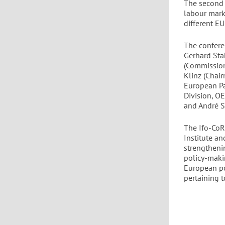
The second 
labour marke
different E
The conferen
Gerhard Stah
(Commission
Klinz (Chai
European Pa
Division, O
and André Sa
The Ifo-CoR
Institute a
strengtheni
policy-maki
European po
pertaining t