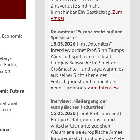
Zinsverluste sind nicht
hinnehmbar. Ein Gastbeitrag.
Zum
Artikel
Dolomiten: "Europa steht auf der
al Economic
Speisekarte"
18.05.2026
Im „Dolomiten“-
Interview ordnet Prof. Sinn Trumps
Wirtschaftspolitik ein, erklärt
etary-
Europas Schwäche im Spiel der
ó Andor,
Großmächte – und sagt, warum es
ssion,
aus seiner Sicht eher einen
Verteidigungsbund braucht als
neue Eurobonds.
Zum Interview
nomic Future
Inerview: „Niedergang der
 national
europäischen Industrien“
uro in
15.05.2026
Laut Prof. Sinn läuft
Europa Gefahr, militärisch und
wirtschaftlich unterzugehen.
tional
Warum er eine europäische Armee
für unerlässlich und die CO2-Ziele