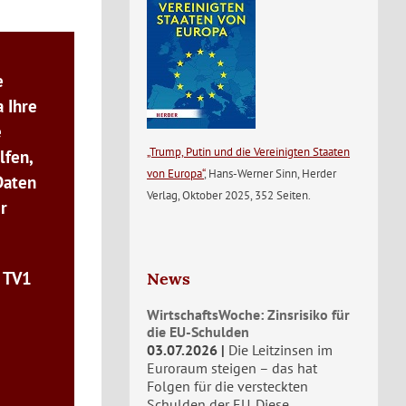
e
 Ihre
e
„Trump, Putin und die Vereinigten Staaten
lfen,
von Europa“
, Hans-Werner Sinn, Herder
Daten
Verlag, Oktober 2025, 352 Seiten.
r
n TV1
News
WirtschaftsWoche: Zinsrisiko für
die EU-Schulden
03.07.2026
Die Leitzinsen im
Euroraum steigen – das hat
Folgen für die versteckten
Schulden der EU. Diese