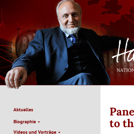
Direkt
zum
Inhalt
NATIO
Pane
Aktuelles
Main
Navigation
to t
Biographie
de
Videos und Vorträge