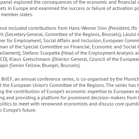
panel explored the consequences of the economic and financial cr
ts in Europe and examined the success or failure of activation po
U member states.
ce included contributions from Hans-Werner Sinn (President, Ifo I
l (Secretary General, Committee of the Regions, Brussels), László
er for Employment, Social Affairs and Inclusion, European Commi
rman of the Special Committee on Financial, Economic and Social Cr
rliament), Stefano Scarpetta (Head of the Employment Analysis an
ECD), Klaus Gretschmann (Director General, Council of the Europea
pir (Senior Fellow, Bruegel, Brussels).
 BrIEF, an annual conference series, is co-organised by the Munic
nd the European Union’s Committee of the Regions. The series has 
ng the contribution of Europe’s economic expertise to European 
ng and providing a platform for prominent decision-makers from 
litics to meet with renowned economists and discuss core quest
o Europe’s future.