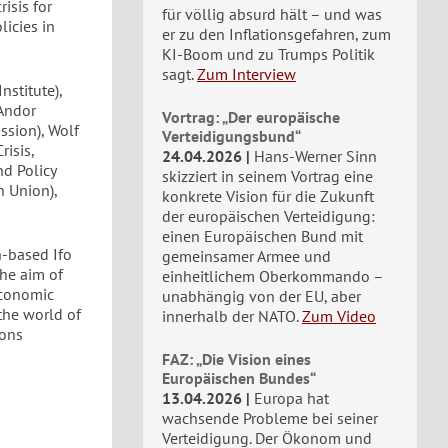
isis for
für völlig absurd hält – und was
licies in
er zu den Inflationsgefahren, zum
KI-Boom und zu Trumps Politik
sagt.
Zum Interview
nstitute),
 Andor
Vortrag: „Der europäische
ssion), Wolf
Verteidigungsbund“
isis,
24.04.2026
Hans-Werner Sinn
d Policy
skizziert in seinem Vortrag eine
n Union),
konkrete Vision für die Zukunft
der europäischen Verteidigung:
einen Europäischen Bund mit
h-based Ifo
gemeinsamer Armee und
the aim of
einheitlichem Oberkommando –
economic
unabhängig von der EU, aber
the world of
innerhalb der NATO.
Zum Video
ions
FAZ: „Die Vision eines
Europäischen Bundes“
13.04.2026
Europa hat
wachsende Probleme bei seiner
Verteidigung. Der Ökonom und