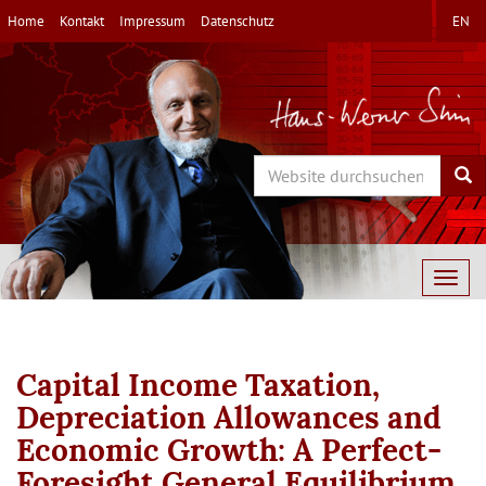
Direkt
Home
Kontakt
Impressum
Datenschutz
EN
zum
Inhalt
Search
Sea
Togg
navig
Capital Income Taxation,
Depreciation Allowances and
Economic Growth: A Perfect-
Foresight General Equilibrium