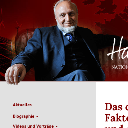
Direkt
zum
Inhalt
NATIO
Das 
Aktuelles
Main
Navigation
Fakt
Biographie
de
Videos und Vorträge