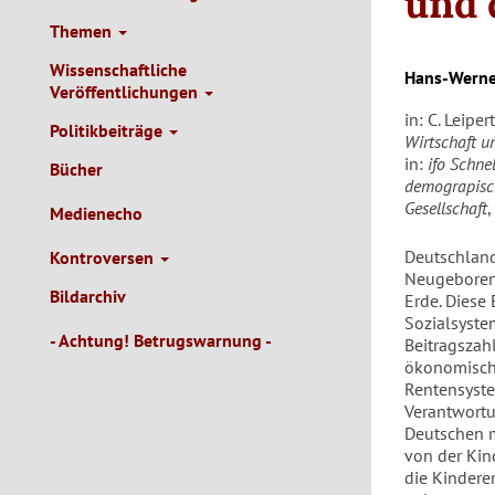
und 
Themen
Wissenschaftliche
Hans-Werne
Veröffentlichungen
in: C. Leiper
Politikbeiträge
Wirtschaft u
in:
ifo Schne
Bücher
demograpisch
Gesellschaft
,
Medienecho
Deutschland 
Kontroversen
Neugeborene
Bildarchiv
Erde. Diese 
Sozialsyste
- Achtung! Betrugswarnung -
Beitragszahl
ökonomische
Rentensyste
Verantwortu
Deutschen m
von der Kin
die Kindere