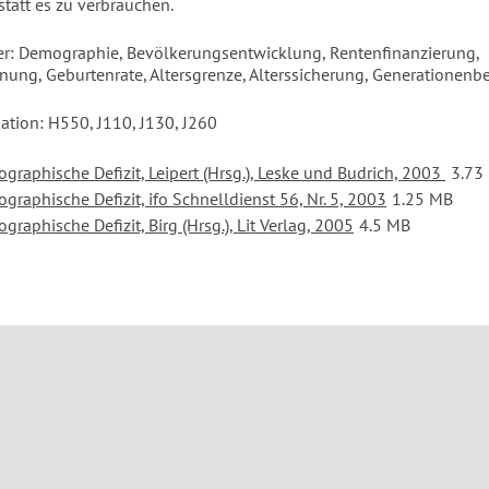
statt es zu verbrauchen.
r: Demographie, Bevölkerungsentwicklung, Rentenfinanzierung,
nung, Geburtenrate, Altersgrenze, Alterssicherung, Generationen
kation: H550, J110, J130, J260
graphische Defizit, Leipert (Hrsg.), Leske und Budrich, 2003
3.73
graphische Defizit, ifo Schnelldienst 56, Nr. 5, 2003
1.25 MB
raphische Defizit, Birg (Hrsg.), Lit Verlag, 2005
4.5 MB