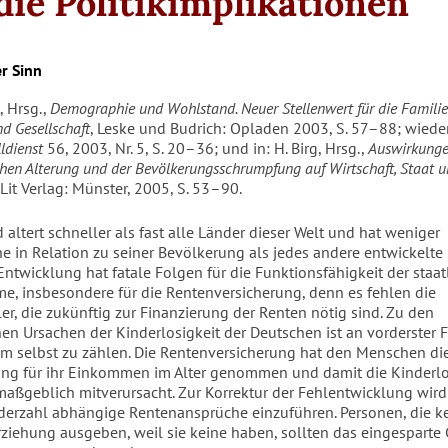
die Politikimplikationen
r Sinn
t, Hrsg.,
Demographie und Wohlstand. Neuer Stellenwert für die Familie
nd Gesellschaft
, Leske und Budrich: Opladen 2003, S. 57–88; wied
lldienst
56, 2003, Nr. 5, S. 20–36; und in: H. Birg, Hrsg.,
Auswirkunge
en Alterung und der Bevölkerungsschrumpfung auf Wirtschaft, Staat 
 Lit Verlag: Münster, 2005, S. 53–90.
altert schneller als fast alle Länder dieser Welt und hat weniger
 in Relation zu seiner Bevölkerung als jedes andere entwickelte
Entwicklung hat fatale Folgen für die Funktionsfähigkeit der staat
me, insbesondere für die Rentenversicherung, denn es fehlen die
er, die zukünftig zur Finanzierung der Renten nötig sind. Zu den
n Ursachen der Kinderlosigkeit der Deutschen ist an vorderster F
m selbst zu zählen. Die Rentenversicherung hat den Menschen di
ng für ihr Einkommen im Alter genommen und damit die Kinderlo
aßgeblich mitverursacht. Zur Korrektur der Fehlentwicklung wir
derzahl abhängige Rentenansprüche einzuführen. Personen, die ke
rziehung ausgeben, weil sie keine haben, sollten das eingesparte