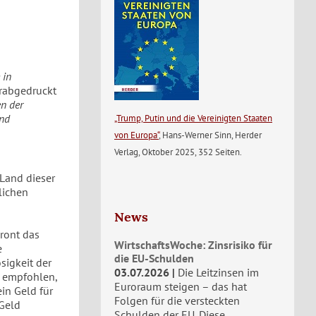
 in
erabgedruckt
n der
und
„Trump, Putin und die Vereinigten Staaten
von Europa“
, Hans-Werner Sinn, Herder
Verlag, Oktober 2025, 352 Seiten.
 Land dieser
lichen
News
ront das
WirtschaftsWoche: Zinsrisiko für
e
die EU-Schulden
sigkeit der
03.07.2026
Die Leitzinsen im
d empfohlen,
Euroraum steigen – das hat
in Geld für
Folgen für die versteckten
 Geld
Schulden der EU. Diese