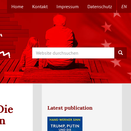
Home
Kontakt
Impressum
Datenschutz
EN
TOPMENÜ
Search
Searc
Die
Latest publication
en