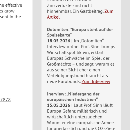
he effective
Zinsverluste sind nicht
ces grow
hinnehmbar. Ein Gastbeitrag.
Zum
sent in the
Artikel
Dolomiten: "Europa steht auf der
Speisekarte"
18.05.2026
Im „Dolomiten“-
Interview ordnet Prof. Sinn Trumps
Wirtschaftspolitik ein, erklärt
Europas Schwäche im Spiel der
Großmächte – und sagt, warum es
aus seiner Sicht eher einen
Verteidigungsbund braucht als
neue Eurobonds.
Zum Interview
Inerview: „Niedergang der
europäischen Industrien“
. 7878
15.05.2026
Laut Prof. Sinn läuft
Europa Gefahr, militärisch und
wirtschaftlich unterzugehen.
Warum er eine europäische Armee
für unerlässlich und die CO2-Ziele