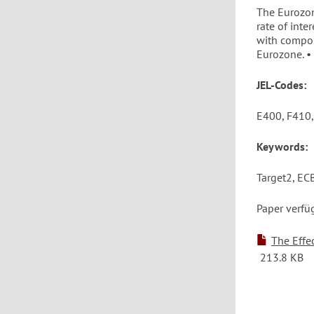
The Eurozone
rate of inte
with compou
Eurozone. • 
JEL-Codes:
E400, F410,
Keywords:
Target2, ECB
Paper verfü
The Effe
213.8 KB