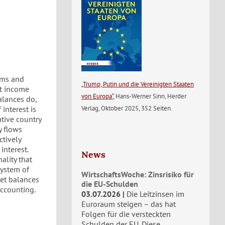
ims and
„Trump, Putin und die Vereinigten Staaten
st income
von Europa“
, Hans-Werner Sinn, Herder
alances do,
Verlag, Oktober 2025, 352 Seiten.
 interest is
ative country
y flows
ctively
interest.
News
ality that
system of
WirtschaftsWoche: Zinsrisiko für
get balances
die EU-Schulden
accounting.
03.07.2026
Die Leitzinsen im
Euroraum steigen – das hat
Folgen für die versteckten
Schulden der EU. Diese