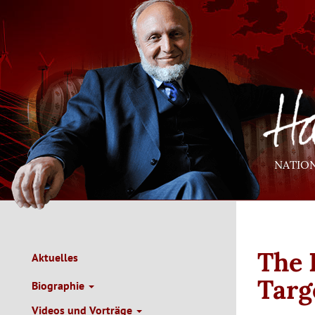
Direkt
zum
Inhalt
NATIO
The 
Aktuelles
Main
Navigation
Targ
Biographie
de
Videos und Vorträge