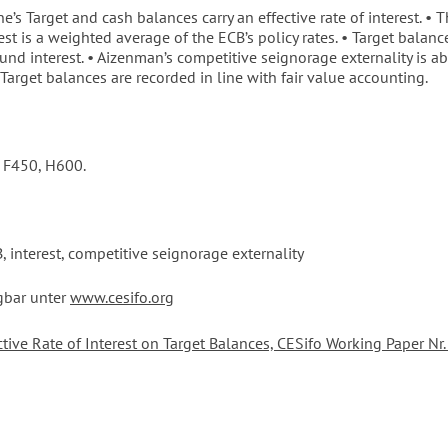
’s Target and cash balances carry an effective rate of interest. • T
rest is a weighted average of the ECB’s policy rates. • Target balan
nd interest. • Aizenman’s competitive seignorage externality is ab
Target balances are recorded in line with fair value accounting.
 F450, H600.
, interest, competitive seignorage externality
gbar unter
www.cesifo.org
ctive Rate of Interest on Target Balances, CESifo Working Paper Nr