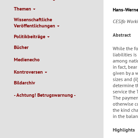
Themen
Hans-Werne
Wissenschaftliche
CESifo Work
Veröffentlichungen
Abstract
Politikbeiträge
Bücher
While the f
liabilities 
Medienecho
among natio
in fact, bear
Kontroversen
given by a w
sizes and (i
Bildarchiv
determine t
service the 
- Achtung! Betrugswarnung -
The payment 
otherwise c
the kind cha
in the balan
Highlights