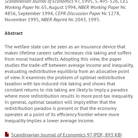
Scandinavian Journal of Economics
97, 1995, S. 495-526,
CES
Working Paper
Nr. 65, August 1994,
NBER Working Paper
Nr.
4856, September 1994,
CEPR Discussion Paper
Nr. 1278,
November 1995,
NBER Reprint
Nr. 2043, 1995.
Abstract
The welfare state can be seen as an insurance device that
makes lifetime careers safer. increases risk taking and suffers
from moral hazard effects. Adopting this view, the paper
studies the trade-off between average income and inequality,
evaluating redistributive equilibria from an allocative point
of view. It examines the problem of optimal redistributive
taxation with tax-induced risk taking and shows that
constant returns to risk taking are likely to imply a paradox
where more redistribution results in more post-tax inequality.
In general, optimal taxation will imply either that the
redistribution paradox is present or that the economy
operates at a point of its efficiency frontier where more
inequality implies a lower average income.
Scandinavian Journal of Economics 97 (PDF, 893 KB)