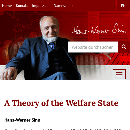
Direkt
Home
Kontakt
Impressum
Datenschutz
EN
zum
Inhalt
Search
Sea
Togg
navig
A Theory of the Welfare State
Hans-Werner Sinn