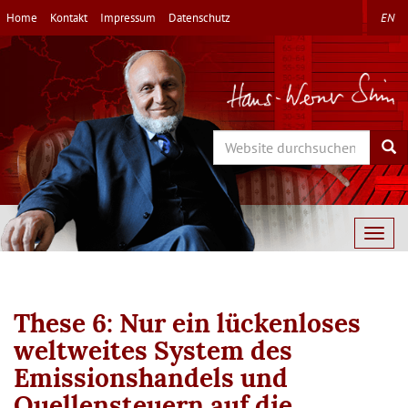
Direkt
Home
Kontakt
Impressum
Datenschutz
EN
zum
Inhalt
Search
Sea
Togg
navig
These 6: Nur ein lückenloses
weltweites System des
Emissionshandels und
Quellensteuern auf die