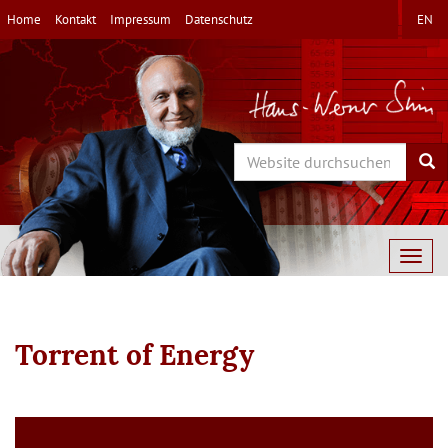
Direkt
Home
Kontakt
Impressum
Datenschutz
EN
zum
Inhalt
Search
Sea
Togg
navig
Torrent of Energy