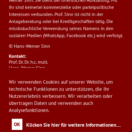
ihr sind keinerlei kommerzielle oder parteipolitische
Interessen verbunden. Prof. Sinn ist nicht in der
Anlageberatung oder bei Kreditgeschäften tätig. Die
missbräuchliche Verwendung seines Namens in den
sozialen Medien (WhatsApp, Facebook etc.) wird verfolgt.
© Hans-Werner Sinn
Kontakt:
Prof. Dr. Dr. h.c. mult.
Hans-Werner Sinn,
Ludwig-Maximilians-Universität München
ifo Institut
Wir verwenden Cookies auf unserer Website, um
Poschingerstr. 5, 81679 München
technische Funktionen zu unterstützen, die Ihr
Telefon: +49(0)89/9224-1276
Nutzererlebnis verbessern. Wir verarbeiten oder
E-Mail:
sinn@ifo.de
übertragen Daten und verwenden auch
Analysefunktionen.
Anmelden
User
account
OK
Klicken Sie hier für weitere Informationen.
...
menu