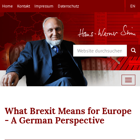
Direkt
Home
Kontakt
Impressum
Datenschutz
EN
zum
Inhalt
Search
Sea
Togg
navig
What Brexit Means for Europe
- A German Perspective