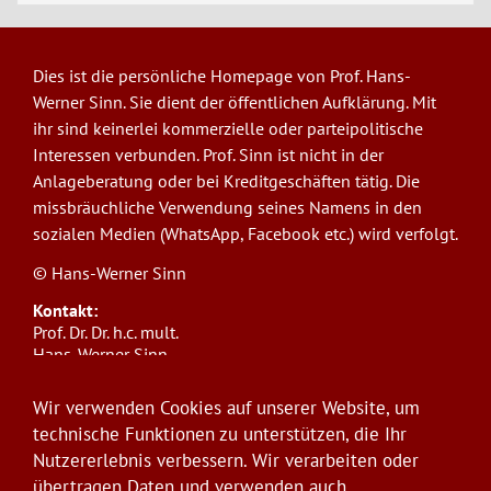
Dies ist die persönliche Homepage von Prof. Hans-
Werner Sinn. Sie dient der öffentlichen Aufklärung. Mit
ihr sind keinerlei kommerzielle oder parteipolitische
Interessen verbunden. Prof. Sinn ist nicht in der
Anlageberatung oder bei Kreditgeschäften tätig. Die
missbräuchliche Verwendung seines Namens in den
sozialen Medien (WhatsApp, Facebook etc.) wird verfolgt.
© Hans-Werner Sinn
Kontakt:
Prof. Dr. Dr. h.c. mult.
Hans-Werner Sinn,
Ludwig-Maximilians-Universität München
ifo Institut
Wir verwenden Cookies auf unserer Website, um
Poschingerstr. 5, 81679 München
technische Funktionen zu unterstützen, die Ihr
Telefon: +49(0)89/9224-1276
Nutzererlebnis verbessern. Wir verarbeiten oder
E-Mail:
sinn@ifo.de
übertragen Daten und verwenden auch