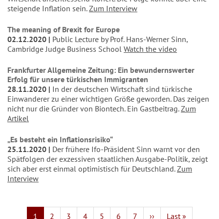
steigende Inflation sein.
Zum Interview
The meaning of Brexit for Europe
02.12.2020
Public Lecture by Prof. Hans-Werner Sinn,
Cambridge Judge Business School
Watch the video
Frankfurter Allgemeine Zeitung: Ein bewundernswerter
Erfolg für unsere türkischen Immigranten
28.11.2020
In der deutschen Wirtschaft sind türkische
Einwanderer zu einer wichtigen Größe geworden. Das zeigen
nicht nur die Gründer von Biontech. Ein Gastbeitrag.
Zum
Artikel
„Es besteht ein Inflationsrisiko“
25.11.2020
Der frühere Ifo-Präsident Sinn warnt vor den
Spätfolgen der exzessiven staatlichen Ausgabe-Politik, zeigt
sich aber erst einmal optimistisch für Deutschland.
Zum
Interview
Seitennummerierung
Aktuelle
1
Page
2
Page
3
Page
4
Page
5
Page
6
Page
7
Nächste
››
Letzte
Last »