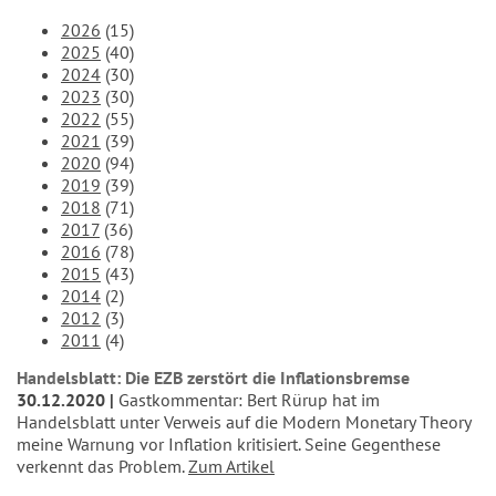
2026
(15)
2025
(40)
2024
(30)
2023
(30)
2022
(55)
2021
(39)
2020
(94)
2019
(39)
2018
(71)
2017
(36)
2016
(78)
2015
(43)
2014
(2)
2012
(3)
2011
(4)
Handelsblatt: Die EZB zerstört die Inflationsbremse
30.12.2020
Gastkommentar: Bert Rürup hat im
Handelsblatt unter Verweis auf die Modern Monetary Theory
meine Warnung vor Inflation kritisiert. Seine Gegenthese
verkennt das Problem.
Zum Artikel