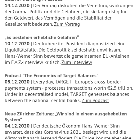
14.12.2020
Der Vortrag diskutiert die Verteilungswirkungen
der Corona-Politik und die Gefahren, die sie langfristig für
den Geldwert, das Vermögen und die Stabilität der
Gesellschaft bedeuten.
Zum Vortrag
„Es bestehen erhebliche Gefahren“
10.12.2020
Der frühere ifo-Präsident diagnostiziert eine
Liquiditätsfalle. Die Geldpolitik sei deshalb unwirksam.
Hans-Werner Sinn bewertet die gemeinsamen EU-Anleihen
im F.A.Z.-Interview kritisch.
Zum Interview
Podcast "The Economics of Target Balances"
08.12.2020
Every day, TARGET - Europe's cross-border
payments system - processes transactions worth €2.5 trillion.
Under its decentralised model, TARGET generates balances
between the national central banks.
Zum Podcast
Neue Züricher Zeitung: „Wir sind in einem ausgehebelten
System“
04.12.2020
Der deutsche Ökonom Hans-Werner Sinn
erwartet, dass das Coronavirus 2021 besiegt wird und die
Wirtschaft anschliessend floriert. Die Folge könnte aber eine