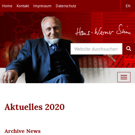
Direkt
Home
Kontakt
Impressum
Datenschutz
EN
zum
Inhalt
Search
Sea
Togg
navig
Aktuelles 2020
Archive News