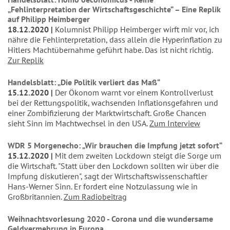
„Fehlinterpretation der Wirtschaftsgeschichte“ – Eine Replik
auf Philipp Heimberger
18.12.2020
Kolumnist Philipp Heimberger wirft mir vor, ich
nähre die Fehlinterpretation, dass allein die Hyperinflation zu
Hitlers Machtübernahme geführt habe. Das ist nicht richtig.
Zur Replik
Handelsblatt: „Die Politik verliert das Maß“
15.12.2020
Der Ökonom warnt vor einem Kontrollverlust
bei der Rettungspolitik, wachsenden Inflationsgefahren und
einer Zombifizierung der Marktwirtschaft. Große Chancen
sieht Sinn im Machtwechsel in den USA.
Zum Interview
WDR 5 Morgenecho: „Wir brauchen die Impfung jetzt sofort“
15.12.2020
Mit dem zweiten Lockdown steigt die Sorge um
die Wirtschaft. "Statt über den Lockdown sollten wir über die
Impfung diskutieren", sagt der Wirtschaftswissenschaftler
Hans-Werner Sinn. Er fordert eine Notzulassung wie in
Großbritannien.
Zum Radiobeitrag
Weihnachtsvorlesung 2020 - Corona und die wundersame
Geldvermehrung in Europa