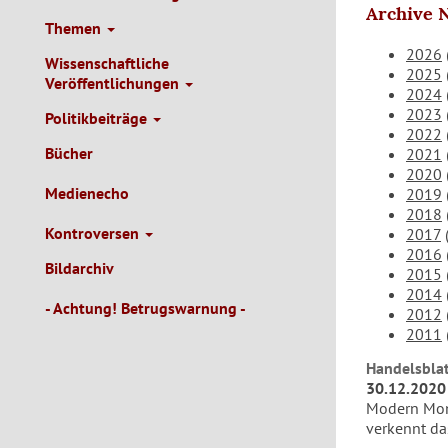
Archive 
Themen
2026
Wissenschaftliche
2025
Veröffentlichungen
2024
2023
Politikbeiträge
2022
Bücher
2021
2020
Medienecho
2019
2018
Kontroversen
2017
2016
Bildarchiv
2015
2014
- Achtung! Betrugswarnung -
2012
2011
Handelsblat
30.12.2020
Modern Mone
verkennt da