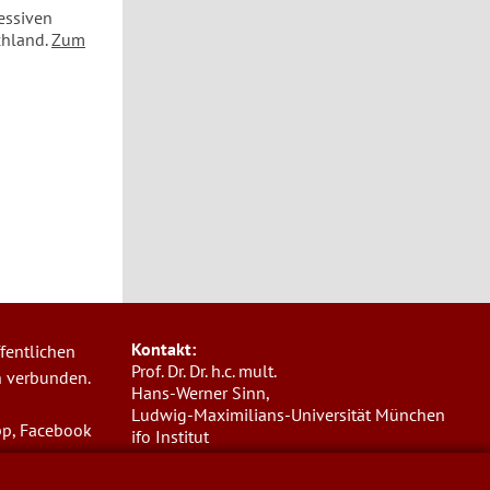
essiven
chland.
Zum
Kontakt:
fentlichen
Prof. Dr. Dr. h.c. mult.
n verbunden.
Hans-Werner Sinn,
Ludwig-Maximilians-Universität München
pp, Facebook
ifo Institut
Poschingerstr. 5, 81679 München
Telefon: +49(0)89/9224-1276