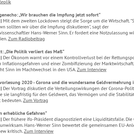
Replik
necho: „Wir brauchen die Impfung jetzt sofort“
Mit dem zweiten Lockdown steigt die Sorge um die Wirtschaft. "S
n sollten wir über die Impfung diskutieren", sagt der
wissenschaftler Hans-Werner Sinn. Er fordert eine Notzulassung wi
ien.
Zum Radiobeitrag
: „Die Politik verliert das Maß“
Der Ökonom warnt vor einem Kontrollverlust bei der Rettungspol
Inflationsgefahren und einer Zombifizierung der Marktwirtschaft
ht Sinn im Machtwechsel in den USA.
Zum Interview
vorlesung 2020 - Corona und die wundersame Geldvermehrung i
Der Vortrag diskutiert die Verteilungswirkungen der Corona-Polit
e sie langfristig für den Geldwert, das Vermögen und die Stabilitä
t bedeuten.
Zum Vortrag
n erhebliche Gefahren“
Der frühere ifo-Präsident diagnostiziert eine Liquiditätsfalle. Die
 unwirksam. Hans-Werner Sinn bewertet die gemeinsamen EU-Anl
iew kritisch.
Zum Interview