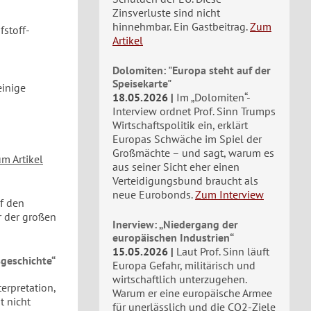
Zinsverluste sind nicht
hinnehmbar. Ein Gastbeitrag.
Zum
fstoff-
Artikel
Dolomiten: "Europa steht auf der
Speisekarte"
inige
18.05.2026
Im „Dolomiten“-
Interview ordnet Prof. Sinn Trumps
Wirtschaftspolitik ein, erklärt
Europas Schwäche im Spiel der
Großmächte – und sagt, warum es
m Artikel
aus seiner Sicht eher einen
Verteidigungsbund braucht als
neue Eurobonds.
Zum Interview
f den
r der großen
Inerview: „Niedergang der
europäischen Industrien“
15.05.2026
Laut Prof. Sinn läuft
sgeschichte“
Europa Gefahr, militärisch und
wirtschaftlich unterzugehen.
erpretation,
Warum er eine europäische Armee
t nicht
für unerlässlich und die CO2-Ziele