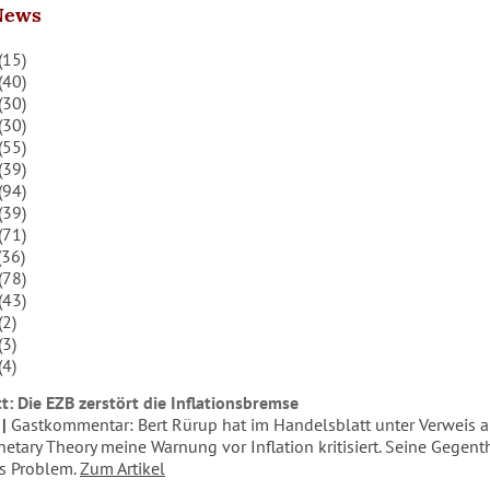
News
(15)
(40)
(30)
(30)
(55)
(39)
(94)
(39)
(71)
(36)
(78)
(43)
(2)
(3)
(4)
t: Die EZB zerstört die Inflationsbremse
Gastkommentar: Bert Rürup hat im Handelsblatt unter Verweis a
tary Theory meine Warnung vor Inflation kritisiert. Seine Gegent
s Problem.
Zum Artikel