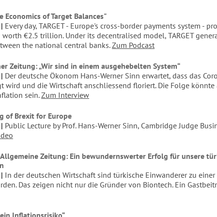
e Economics of Target Balances"
Every day, TARGET - Europe's cross-border payments system - pr
 worth €2.5 trillion. Under its decentralised model, TARGET gener
tween the national central banks.
Zum Podcast
er Zeitung: „Wir sind in einem ausgehebelten System“
Der deutsche Ökonom Hans-Werner Sinn erwartet, dass das Cor
 wird und die Wirtschaft anschliessend floriert. Die Folge könnte
flation sein.
Zum Interview
 of Brexit for Europe
Public Lecture by Prof. Hans-Werner Sinn, Cambridge Judge Busi
ideo
 Allgemeine Zeitung: Ein bewundernswerter Erfolg für unsere tü
n
In der deutschen Wirtschaft sind türkische Einwanderer zu einer
den. Das zeigen nicht nur die Gründer von Biontech. Ein Gastbeitr
ein Inflationsrisiko“