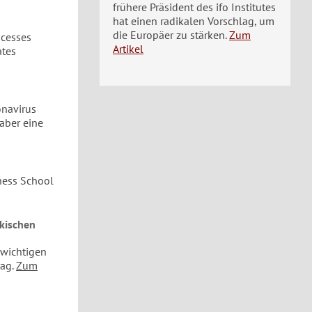
frühere Präsident des ifo Institutes
hat einen radikalen Vorschlag, um
die Europäer zu stärken.
Zum
ocesses
Artikel
ates
onavirus
 aber eine
ness School
rkischen
 wichtigen
ag.
Zum