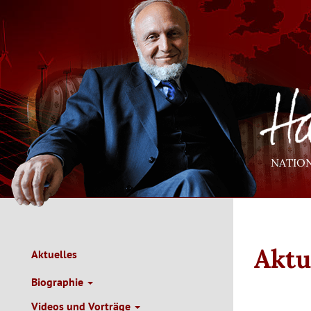
Direkt
zum
Inhalt
NATIO
Aktu
Aktuelles
Main
Navigation
Biographie
de
Videos und Vorträge