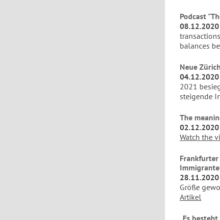
Podcast "Th
08.12.2020
transactions
balances be
Neue Zürich
04.12.2020
2021 besiegt
steigende In
The meaning
02.12.2020
Watch the v
Frankfurter
Immigrante
28.11.2020
Größe gewor
Artikel
„Es besteht 