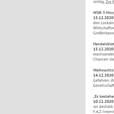
richtig.
Zur 
WDR 5 Morge
15.12.2020
den Lockdow
Wirtschafts
Großbritann
Handelsblatt
15.12.2020
wachsenden 
Chancen sie
Weihnachts
14.12.2020
Gefahren, di
Gesellschaf
„Es bestehe
10.12.2020
sei deshalb
F.A.Z.-Interv