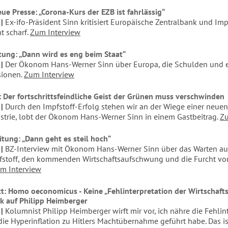
ue Presse: „Corona-Kurs der EZB ist fahrlässig“
Ex-ifo-Präsident Sinn kritisiert Europäische Zentralbank und Imp
 scharf.
Zum Interview
itung: „Dann wird es eng beim Staat“
Der Ökonom Hans-Werner Sinn über Europa, die Schulden und e
sionen.
Zum Interview
: Der fortschrittsfeindliche Geist der Grünen muss verschwinden
Durch den Impfstoff-Erfolg stehen wir an der Wiege einer neuen
trie, lobt der Ökonom Hans-Werner Sinn in einem Gastbeitrag.
Zu
itung: „Dann geht es steil hoch“
BZ-Interview mit Ökonom Hans-Werner Sinn über das Warten au
stoff, den kommenden Wirtschaftsaufschwung und die Furcht vo
m Interview
t: Homo oeconomicus - Keine „Fehlinterpretation der Wirtschaft
ik auf Philipp Heimberger
Kolumnist Philipp Heimberger wirft mir vor, ich nähre die Fehlint
die Hyperinflation zu Hitlers Machtübernahme geführt habe. Das is