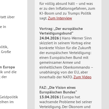
für völlig absurd hält – und was
er zu den Inflationsgefahren, zum
KI-Boom und zu Trumps Politik
tatt über
sagt.
Zum Interview
e in
Vortrag: „Der europäische
Verteidigungsbund“
24.04.2026
Hans-Werner Sinn
skizziert in seinem Vortrag eine
itik,
konkrete Vision für die Zukunft
. Große
der europäischen Verteidigung:
einen Europäischen Bund mit
gemeinsamer Armee und
n Europa
einheitlichem Oberkommando –
ik und die
unabhängig von der EU, aber
t der
innerhalb der NATO.
Zum Video
FAZ: „Die Vision eines
Europäischen Bundes“
 Geldpolitik
13.04.2026
Europa hat
eihen im
wachsende Probleme bei seiner
Verteidigung. Der Ökonom und