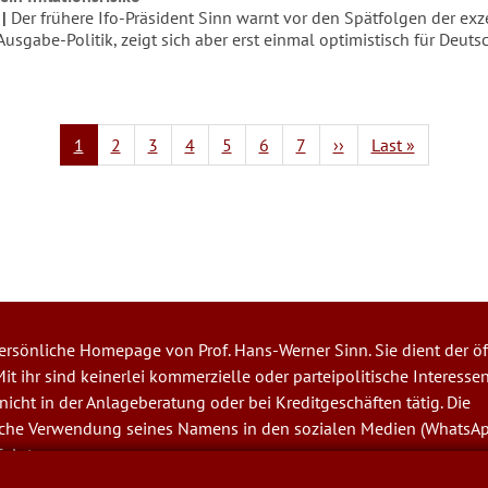
Der frühere Ifo-Präsident Sinn warnt vor den Spätfolgen der exz
Ausgabe-Politik, zeigt sich aber erst einmal optimistisch für Deuts
ummerierung
Aktuelle
1
Page
2
Page
3
Page
4
Page
5
Page
6
Page
7
Nächste
››
Letzte
Last »
Seite
Seite
Seite
 persönliche Homepage von Prof. Hans-Werner Sinn. Sie dient der öf
it ihr sind keinerlei kommerzielle oder parteipolitische Interesse
t nicht in der Anlageberatung oder bei Kreditgeschäften tätig. Die
iche Verwendung seines Namens in den sozialen Medien (WhatsA
folgt.