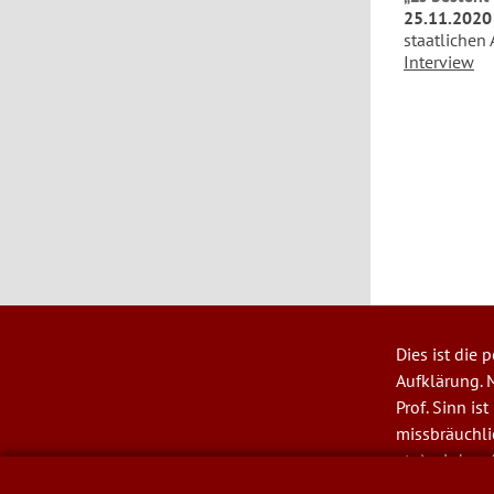
25.11.2020
staatlichen 
Interview
Seitenn
Dies ist die
User
Aufklärung. M
account
Prof. Sinn is
menu
missbräuchl
etc.) wird ver